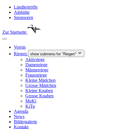
Ländlertröffe
Alphütte
Sponsoren
Zur Startseite
Verein
Riegen
show submenu for "Riegen"
Aktivriege
Damenriege
Männerriege
Frauenriege
Kleine Mädchen
Grosse Mädchen
Kleine Knaben
Grosse Knaben
MuKi
KiTu
Agenda
News
Bildergalerie
Kontakt
Verein