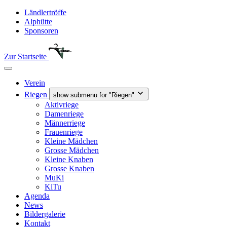
Ländlertröffe
Alphütte
Sponsoren
Zur Startseite
Verein
Riegen
show submenu for "Riegen"
Aktivriege
Damenriege
Männerriege
Frauenriege
Kleine Mädchen
Grosse Mädchen
Kleine Knaben
Grosse Knaben
MuKi
KiTu
Agenda
News
Bildergalerie
Kontakt
Verein