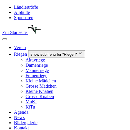
Ländlertröffe
Alphütte
Sponsoren
Zur Startseite
Verein
Riegen
show submenu for "Riegen"
Aktivriege
Damenriege
Männerriege
Frauenriege
Kleine Mädchen
Grosse Mädchen
Kleine Knaben
Grosse Knaben
MuKi
KiTu
Agenda
News
Bildergalerie
Kontakt
Verein