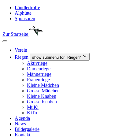
Ländlertröffe
Alphütte
Sponsoren
Zur Startseite
Verein
Riegen
show submenu for "Riegen"
Aktivriege
Damenriege
Männerriege
Frauenriege
Kleine Mädchen
Grosse Mädchen
Kleine Knaben
Grosse Knaben
MuKi
KiTu
Agenda
News
Bildergalerie
Kontakt
Verein